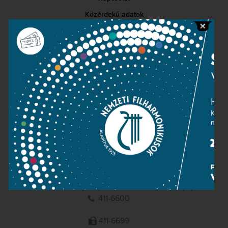
Közérdekű adatok
Sajtószoba
Adatvédelem
Impresszum
NEMZETI
FILHARMONIKUSOK
1095 Budapest, Komor Marcell u. 1. (Müpa)
411-6600
411-6699