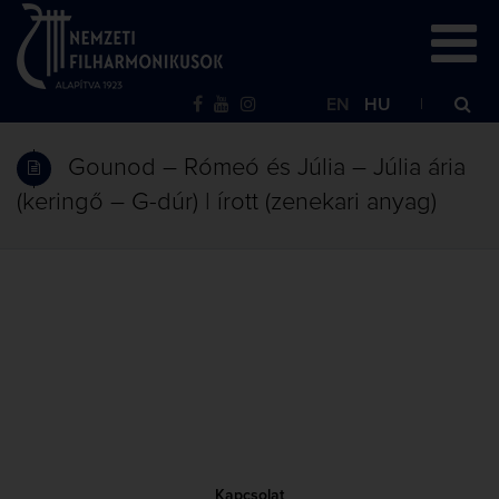
EN
HU
Gounod – Rómeó és Júlia – Júlia ária
(keringő – G-dúr) | írott (zenekari anyag)
Kapcsolat