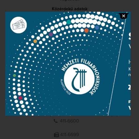
Közérdekű adatok
Sajtószoba
Adatvédelem
Impresszum
NEMZETI
FILHARMONIKUSOK
1095 Budapest, Komor Marcell u. 1. (Müpa)
411-6600
411-6699