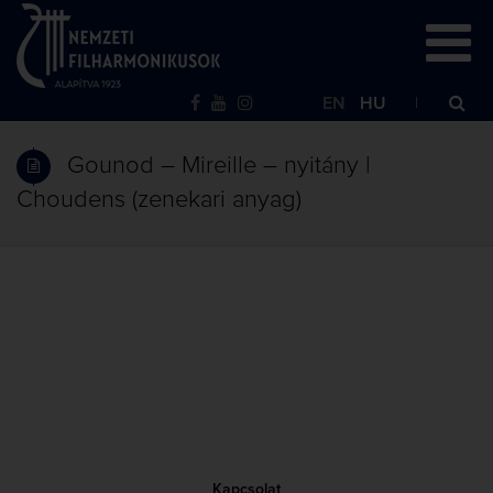
EN
HU
Gounod – Mireille – nyitány |
Choudens (zenekari anyag)
Kapcsolat