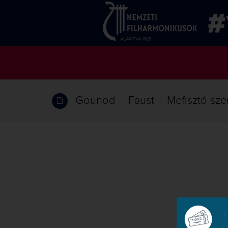
Gounod – Faust – Mefisztó szere