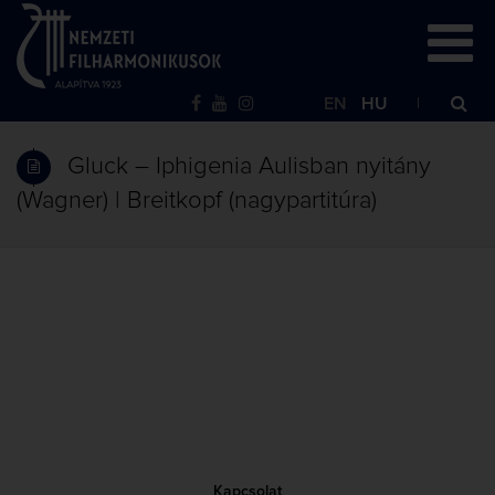
EN
HU
Gluck – Iphigenia Aulisban nyitány
(Wagner) | Breitkopf (nagypartitúra)
Kapcsolat