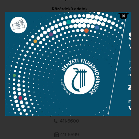
Közérdekű adatok
Sajtószoba
Adatvédelem
Impresszum
NEMZETI
FILHARMONIKUSOK
1095 Budapest, Komor Marcell u. 1. (Müpa)
411-6600
411-6699