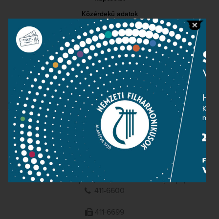
Közérdekű adatok
Sajtószoba
Adatvédelem
Impresszum
NEMZETI
FILHARMONIKUSOK
1095 Budapest, Komor Marcell u. 1. (Müpa)
411-6600
411-6699