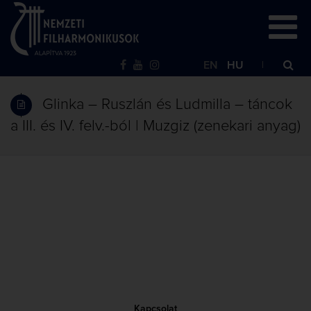
EN
HU
Glinka – Ruszlán és Ludmilla – táncok
a III. és IV. felv.-ból | Muzgiz (zenekari anyag)
Kapcsolat