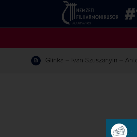
Glinka – Ivan Szuszanyin – Anto