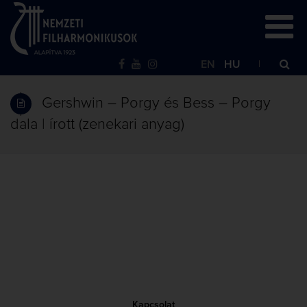
EN
HU
Gershwin – Porgy és Bess – Porgy
dala | írott (zenekari anyag)
Kapcsolat