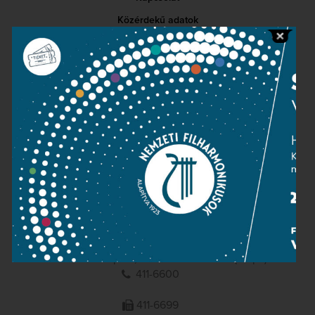
Közérdekű adatok
Sajtószoba
Adatvédelem
Impresszum
NEMZETI
FILHARMONIKUSOK
1095 Budapest, Komor Marcell u. 1. (Müpa)
411-6600
411-6699