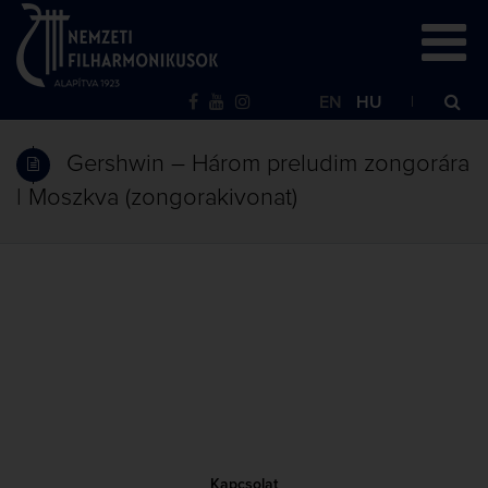
EN
HU
Gershwin – Három preludim zongorára
| Moszkva (zongorakivonat)
Kapcsolat