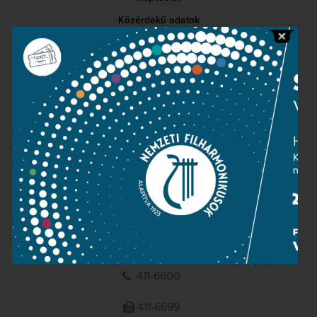
Közérdekű adatok
Sajtószoba
Adatvédelem
Impresszum
NEMZETI
FILHARMONIKUSOK
1095 Budapest, Komor Marcell u. 1. (Müpa)
411-6600
411-6699