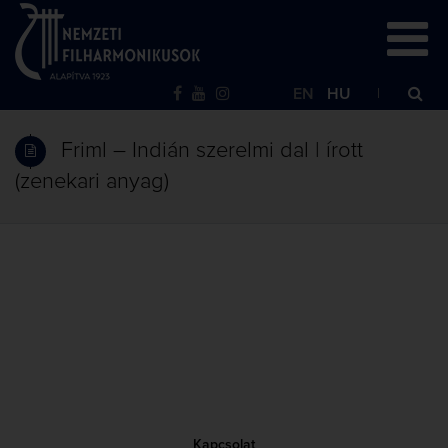
EN
HU
Friml – Indián szerelmi dal | írott
(zenekari anyag)
Kapcsolat