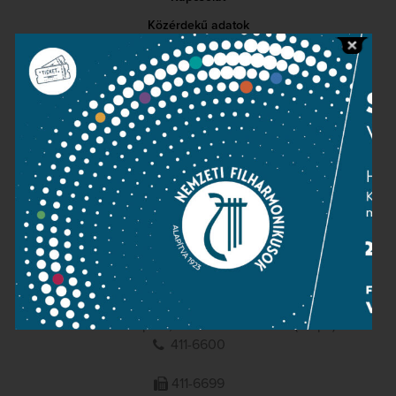
Közérdekű adatok
Sajtószoba
Adatvédelem
Impresszum
NEMZETI
FILHARMONIKUSOK
1095 Budapest, Komor Marcell u. 1. (Müpa)
411-6600
411-6699