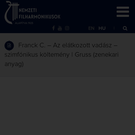
EN
HU
Franck C. – Az elátkozott vadász –
szimfónikus költemény | Gruss (zenekari
anyag)