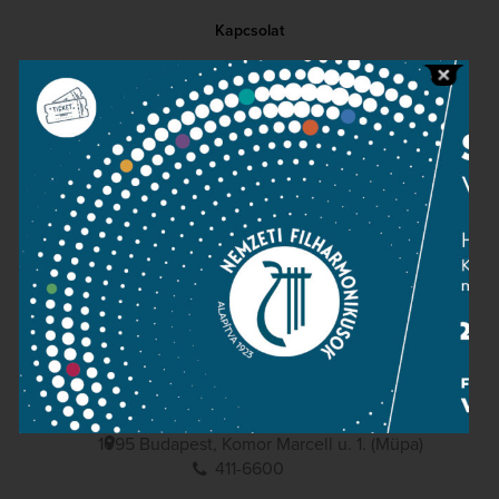
Kapcsolat
Közérdekű adatok
Sajtószoba
Adatvédelem
Impresszum
NEMZETI
FILHARMONIKUSOK
1095 Budapest, Komor Marcell u. 1. (Müpa)
411-6600