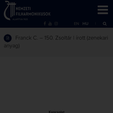
EN
HU
Franck C. – 150. Zsoltár | írott (zenekari
anyag)
Kapcsolat