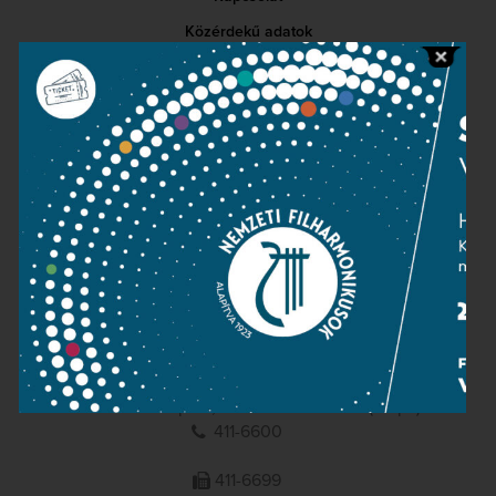
Közérdekű adatok
Sajtószoba
Adatvédelem
Impresszum
NEMZETI
FILHARMONIKUSOK
1095 Budapest, Komor Marcell u. 1. (Müpa)
411-6600
411-6699