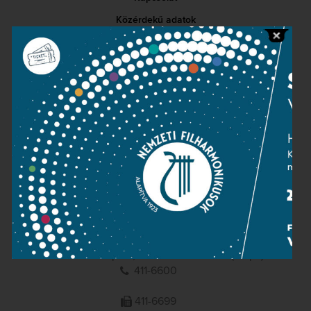
Közérdekű adatok
Sajtószoba
Adatvédelem
Impresszum
NEMZETI
FILHARMONIKUSOK
1095 Budapest, Komor Marcell u. 1. (Müpa)
411-6600
411-6699