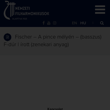
EN
HU
Fischer – A pince mélyén – (basszus)
F-dúr | írott (zenekari anyag)
Kapcsolat