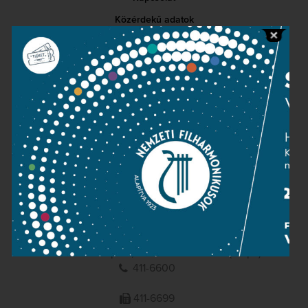
Közérdekű adatok
Sajtószoba
Adatvédelem
Impresszum
NEMZETI
FILHARMONIKUSOK
1095 Budapest, Komor Marcell u. 1. (Müpa)
411-6600
411-6699