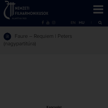
EN
HU
Faure – Requiem | Peters
(nagypartitúra)
Kapcsolat