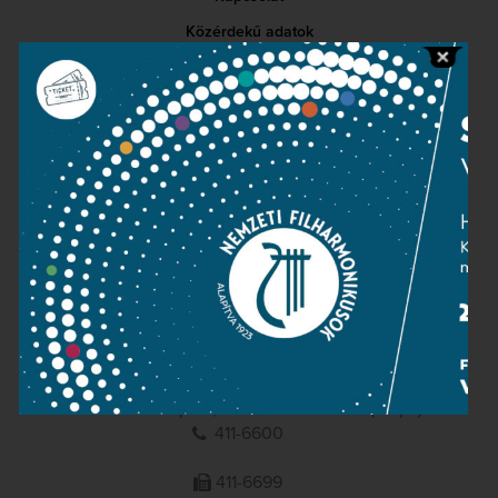
Közérdekű adatok
Sajtószoba
Adatvédelem
Impresszum
NEMZETI
FILHARMONIKUSOK
1095 Budapest, Komor Marcell u. 1. (Müpa)
411-6600
411-6699