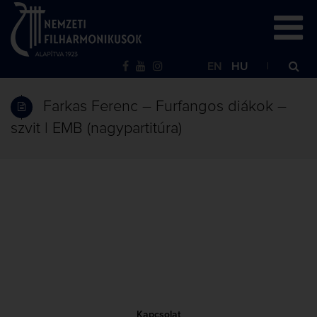
EN
HU
Farkas Ferenc – Furfangos diákok –
szvit | EMB (nagypartitúra)
Kapcsolat