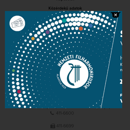
Közérdekű adatok
Sajtószoba
Adatvédelem
Impresszum
NEMZETI
FILHARMONIKUSOK
1095 Budapest, Komor Marcell u. 1. (Müpa)
411-6600
411-6699