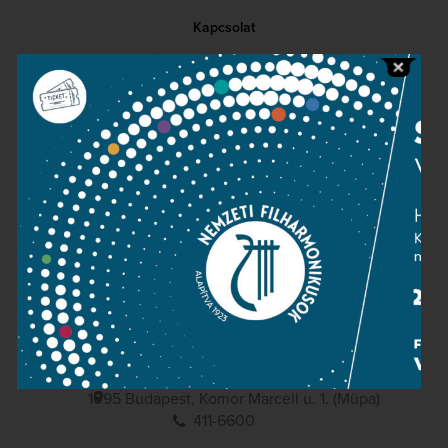
Kapcsolat
Közérdekű adatok
Sajtószoba
Adatvédelem
Impresszum
NEMZETI
FILHARMONIKUSOK
1095 Budapest, Komor Marcell u. 1. (Müpa)
411-6600