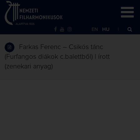
EN
HU
Farkas Ferenc – Csikós tánc
(Furfangos diákok c.balettből) | írott
(zenekari anyag)