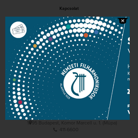
Kapcsolat
Közérdekű adatok
Sajtószoba
Adatvédelem
Impresszum
NEMZETI
FILHARMONIKUSOK
1095 Budapest, Komor Marcell u. 1. (Müpa)
411-6600