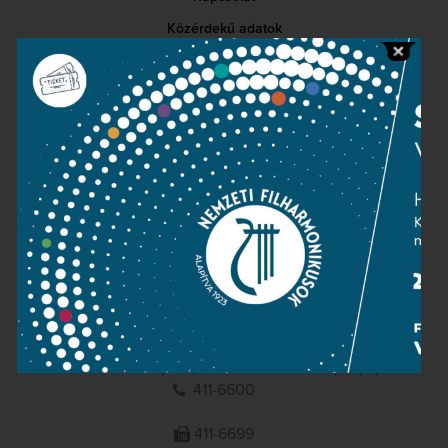
Közérdekű adatok
Sajtószoba
Adatvédelem
Impresszum
NEMZETI
FILHARMONIKUSOK
1095 Budapest, Komor Marcell u. 1. (Müpa)
411-6600
411-6699