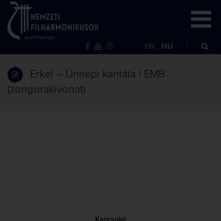
EN
HU
Erkel – Ünnepi kantáta | EMB
(zongorakivonat)
Kapcsolat