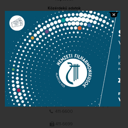
Közérdekű adatok
Sajtószoba
Adatvédelem
Impresszum
NEMZETI
FILHARMONIKUSOK
1095 Budapest, Komor Marcell u. 1. (Müpa)
411-6600
411-6699