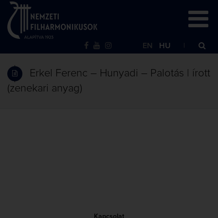
EN
HU
Erkel Ferenc – Hunyadi – Palotás | írott
(zenekari anyag)
Kapcsolat