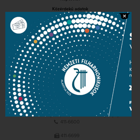
Közérdekű adatok
Sajtószoba
Adatvédelem
Impresszum
NEMZETI
FILHARMONIKUSOK
1095 Budapest, Komor Marcell u. 1. (Müpa)
411-6600
411-6699