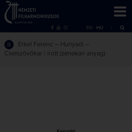
EN
HU
Erkel Ferenc – Hunyadi –
Cselszövőkar | írott (zenekari anyag)
Kapcsolat