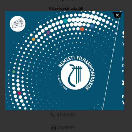
Közérdekű adatok
Sajtószoba
Adatvédelem
Impresszum
NEMZETI
FILHARMONIKUSOK
1095 Budapest, Komor Marcell u. 1. (Müpa)
411-6600
411-6699