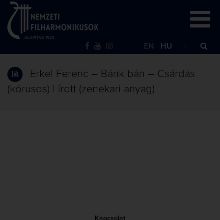
EN
HU
Erkel Ferenc – Bánk bán – Csárdás
(kórusos) | írott (zenekari anyag)
Kapcsolat