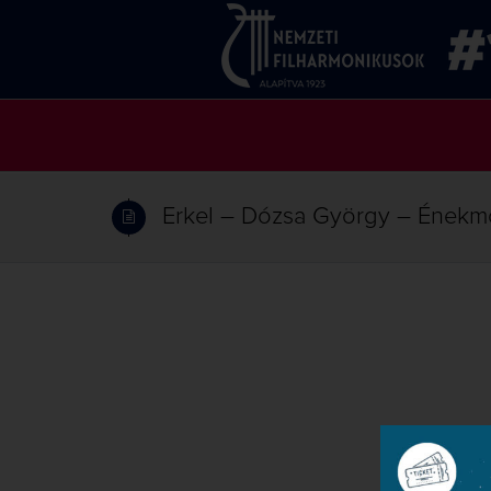
Erkel – Dózsa György – Énekm