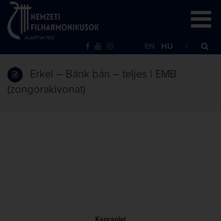
EN
HU
Erkel – Bánk bán – teljes | EMB
(zongorakivonat)
Kapcsolat