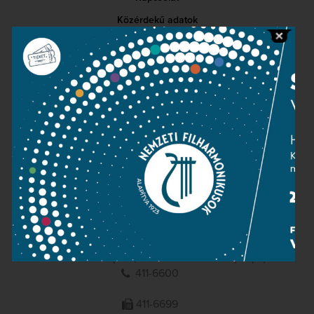
Közérdekű adatok
Sajtószoba
Adatvédelem
Impresszum
NEMZETI
FILHARMONIKUSOK
1095 Budapest, Komor Marcell u. 1. (Müpa)
411-6600
411-6699