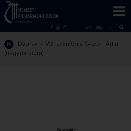
EN
HU
Dvorak – VIII. szimfónia G-dúr | Artia
(nagypartitúra)
Kapcsolat