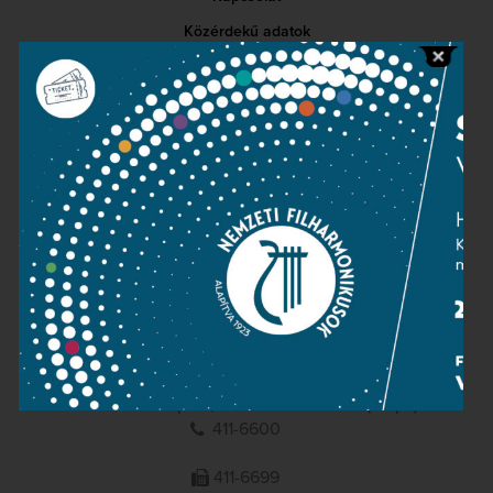
Közérdekű adatok
Sajtószoba
Adatvédelem
Impresszum
NEMZETI
FILHARMONIKUSOK
1095 Budapest, Komor Marcell u. 1. (Müpa)
411-6600
411-6699