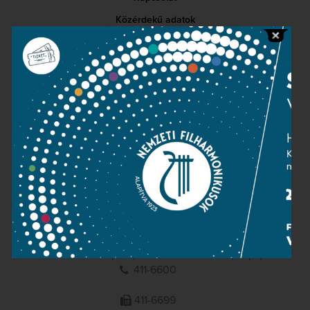
Közérdekű adatok
Sajtószoba
Adatvédelem
Impresszum
NEMZETI
FILHARMONIKUSOK
1095 Budapest, Komor Marcell u. 1. (Müpa)
411-6600
411-6699