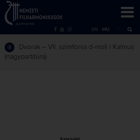
EN
HU
Dvorak – VII. szimfónia d-moll | Kalmus
(nagypartitúra)
Kapcsolat