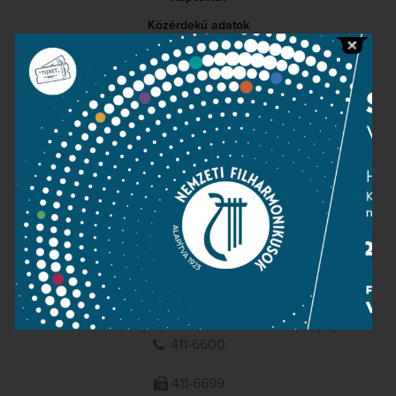
Közérdekű adatok
Sajtószoba
Adatvédelem
Impresszum
NEMZETI
FILHARMONIKUSOK
1095 Budapest, Komor Marcell u. 1. (Müpa)
411-6600
411-6699