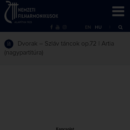
EN
HU
Dvorak – Szláv táncok op.72 | Artia
(nagypartitúra)
Kapcsolat