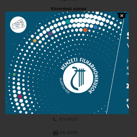
Közérdekű adatok
Sajtószoba
Adatvédelem
Impresszum
NEMZETI
FILHARMONIKUSOK
1095 Budapest, Komor Marcell u. 1. (Müpa)
411-6600
411-6699