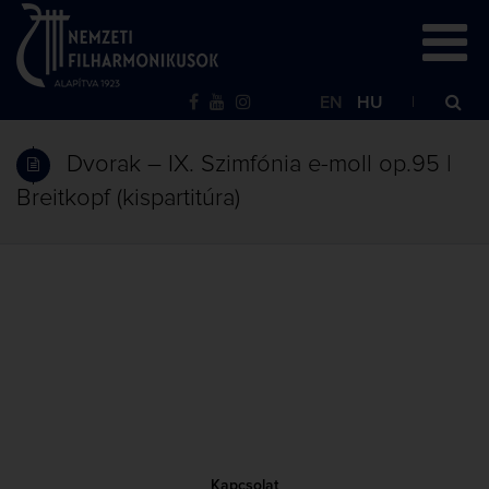
EN
HU
Dvorak – IX. Szimfónia e-moll op.95 |
Breitkopf (kispartitúra)
Kapcsolat