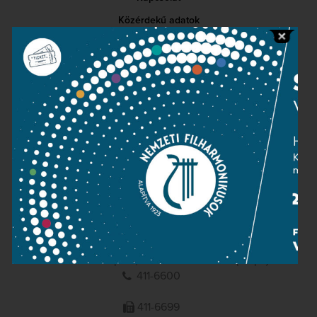
Közérdekű adatok
Sajtószoba
Adatvédelem
Impresszum
NEMZETI
FILHARMONIKUSOK
1095 Budapest, Komor Marcell u. 1. (Müpa)
411-6600
411-6699