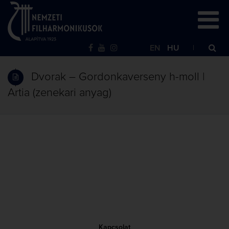
EN
HU
Dvorak – Gordonkaverseny h-moll |
Artia (zenekari anyag)
Kapcsolat