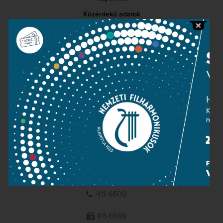
Közérdekű adatok
Sajtószoba
Adatvédelem
Impresszum
NEMZETI
FILHARMONIKUSOK
1095 Budapest, Komor Marcell u. 1. (Müpa)
411-6600
411-6699