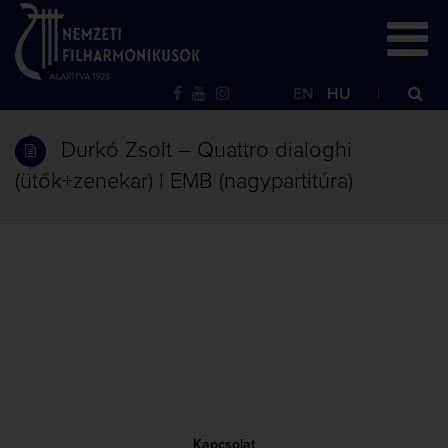
EN
HU
Durkó Zsolt – Quattro dialoghi
(ütők+zenekar) | EMB (nagypartitúra)
Kapcsolat