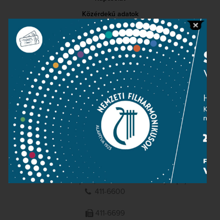
Közérdekű adatok
Sajtószoba
Adatvédelem
Impresszum
NEMZETI
FILHARMONIKUSOK
1095 Budapest, Komor Marcell u. 1. (Müpa)
411-6600
411-6699