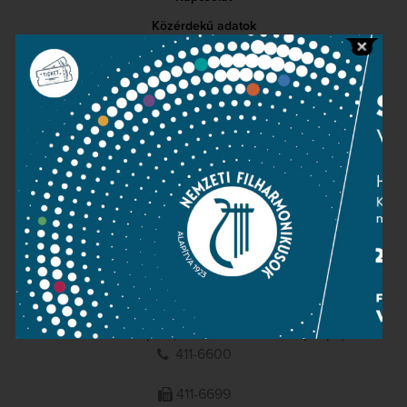
Közérdekű adatok
Sajtószoba
Adatvédelem
Impresszum
NEMZETI
FILHARMONIKUSOK
1095 Budapest, Komor Marcell u. 1. (Müpa)
411-6600
411-6699