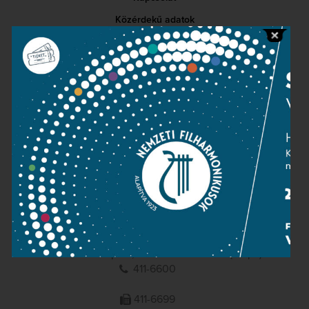
Közérdekű adatok
Sajtószoba
Adatvédelem
Impresszum
NEMZETI
FILHARMONIKUSOK
1095 Budapest, Komor Marcell u. 1. (Müpa)
411-6600
411-6699