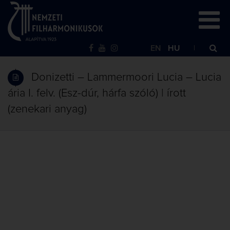
EN
HU
Donizetti – Lammermoori Lucia – Lucia
ária I. felv. (Esz-dúr, hárfa szóló) | írott
(zenekari anyag)