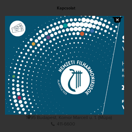
Kapcsolat
Közérdekű adatok
Sajtószoba
Adatvédelem
Impresszum
NEMZETI
FILHARMONIKUSOK
1095 Budapest, Komor Marcell u. 1. (Müpa)
411-6600