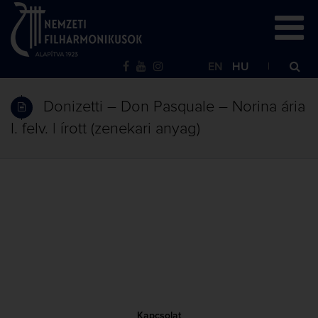
EN
HU
Donizetti – Don Pasquale – Norina ária
I. felv. | írott (zenekari anyag)
Kapcsolat