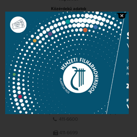
Közérdekű adatok
Sajtószoba
Adatvédelem
Impresszum
NEMZETI
FILHARMONIKUSOK
1095 Budapest, Komor Marcell u. 1. (Müpa)
411-6600
411-6699