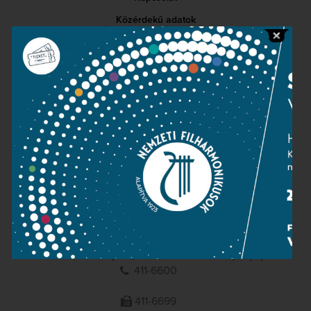
Közérdekű adatok
Sajtószoba
Adatvédelem
Impresszum
NEMZETI
FILHARMONIKUSOK
1095 Budapest, Komor Marcell u. 1. (Müpa)
411-6600
411-6699