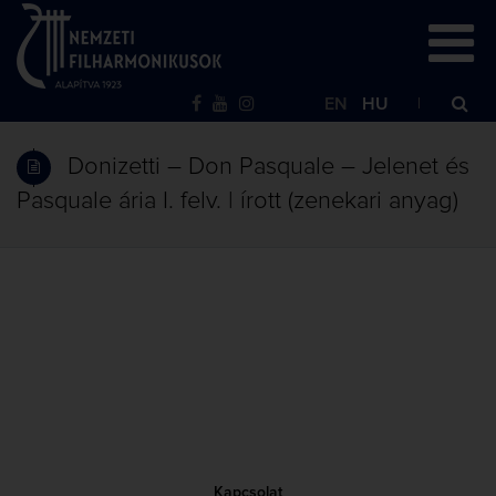
EN
HU
Donizetti – Don Pasquale – Jelenet és
Pasquale ária I. felv. | írott (zenekari anyag)
Kapcsolat