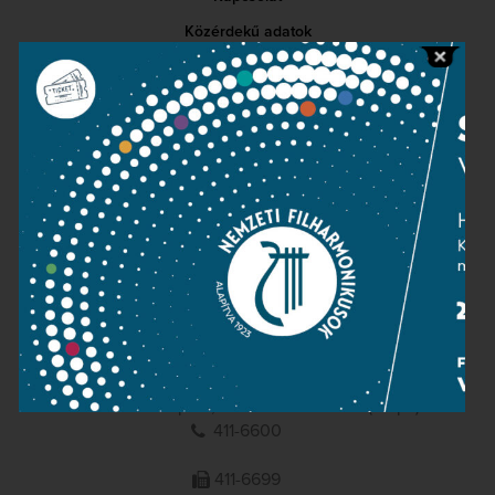
Közérdekű adatok
Sajtószoba
Adatvédelem
Impresszum
NEMZETI
FILHARMONIKUSOK
1095 Budapest, Komor Marcell u. 1. (Müpa)
411-6600
411-6699