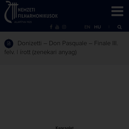
EN
HU
Donizetti – Don Pasquale – Finale III.
felv. | írott (zenekari anyag)
Kapcsolat