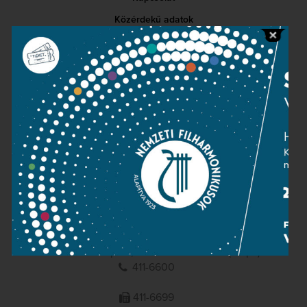
Közérdekű adatok
Sajtószoba
Adatvédelem
Impresszum
NEMZETI
FILHARMONIKUSOK
1095 Budapest, Komor Marcell u. 1. (Müpa)
411-6600
411-6699