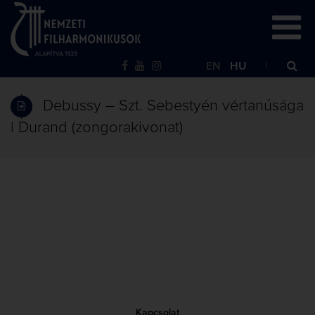
EN
HU
Debussy – Szt. Sebestyén vértanúsága
| Durand (zongorakivonat)
Kapcsolat