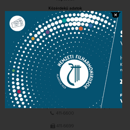
Közérdekű adatok
Sajtószoba
Adatvédelem
Impresszum
NEMZETI
FILHARMONIKUSOK
1095 Budapest, Komor Marcell u. 1. (Müpa)
411-6600
411-6699