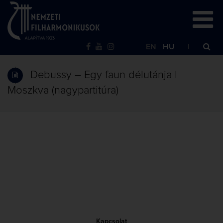
EN
HU
Debussy – Egy faun délutánja |
Moszkva (nagypartitúra)
Kapcsolat