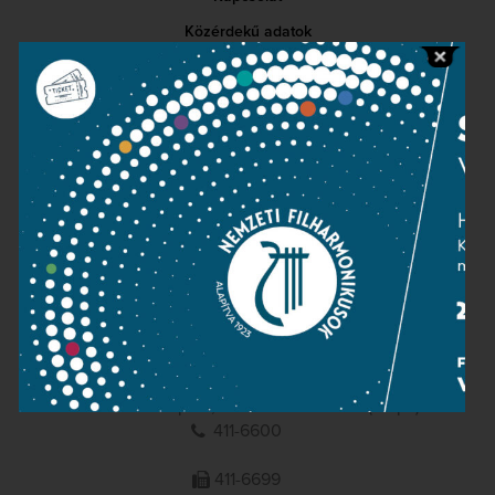
Közérdekű adatok
Sajtószoba
Adatvédelem
Impresszum
NEMZETI
FILHARMONIKUSOK
1095 Budapest, Komor Marcell u. 1. (Müpa)
411-6600
411-6699