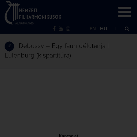
EN
HU
Debussy – Egy faun délutánja |
Eulenburg (kispartitúra)
Kapcsolat