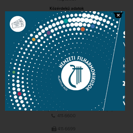
Közérdekű adatok
Sajtószoba
Adatvédelem
Impresszum
NEMZETI
FILHARMONIKUSOK
1095 Budapest, Komor Marcell u. 1. (Müpa)
411-6600
411-6699