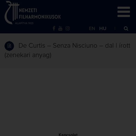
EN
HU
De Curtis – Senza Nisciuno – dal | írott
(zenekari anyag)
Kapcsolat