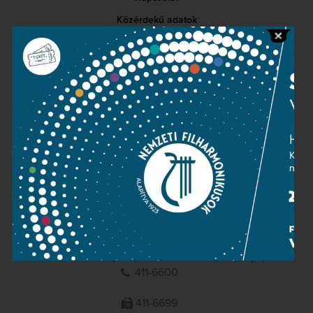
Közérdekű adatok
Sajtószoba
Adatvédelem
Impresszum
NEMZETI
FILHARMONIKUSOK
1095 Budapest, Komor Marcell u. 1. (Müpa)
411-6600
411-6699