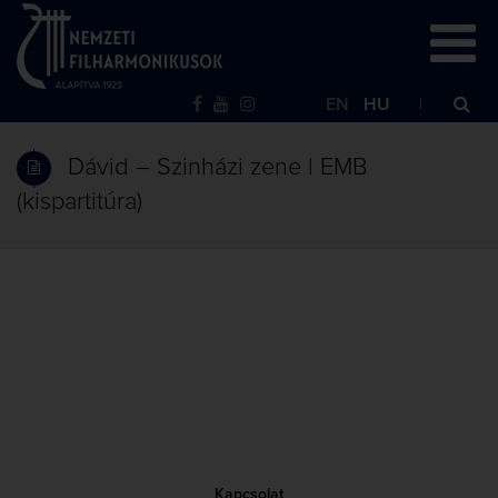
EN
HU
Dávid – Szinházi zene | EMB
(kispartitúra)
Kapcsolat