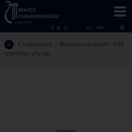
EN
HU
Csajkovszkij – Rokokó variációk | írott
(zenekari anyag)
Kapcsolat