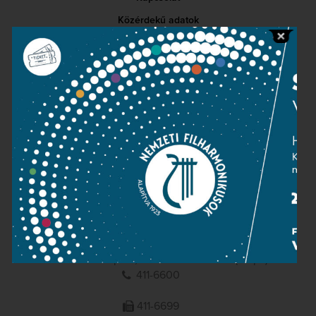
Közérdekű adatok
Sajtószoba
Adatvédelem
Impresszum
NEMZETI
FILHARMONIKUSOK
1095 Budapest, Komor Marcell u. 1. (Müpa)
411-6600
411-6699