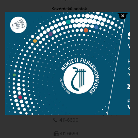
Közérdekű adatok
Sajtószoba
Adatvédelem
Impresszum
NEMZETI
FILHARMONIKUSOK
1095 Budapest, Komor Marcell u. 1. (Müpa)
411-6600
411-6699