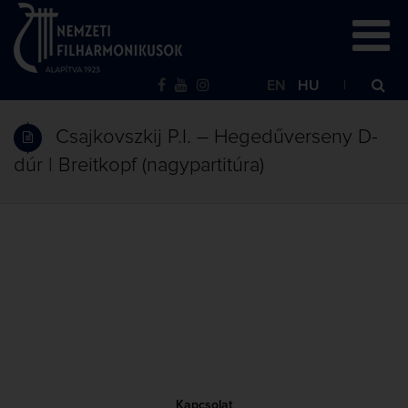
EN
HU
Csajkovszkij P.I. – Hegedűverseny D-
dúr | Breitkopf (nagypartitúra)
Kapcsolat