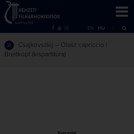
EN
HU
Csajkovszkij – Olasz capriccio |
Breitkopf (kispartitúra)
Kapcsolat