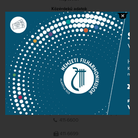
Közérdekű adatok
Sajtószoba
Adatvédelem
Impresszum
NEMZETI
FILHARMONIKUSOK
1095 Budapest, Komor Marcell u. 1. (Müpa)
411-6600
411-6699