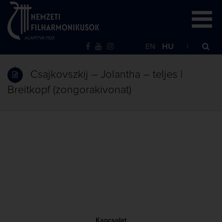
EN
HU
Csajkovszkij – Jolantha – teljes |
Breitkopf (zongorakivonat)
Kapcsolat