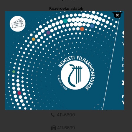
Közérdekű adatok
Sajtószoba
Adatvédelem
Impresszum
NEMZETI
FILHARMONIKUSOK
1095 Budapest, Komor Marcell u. 1. (Müpa)
411-6600
411-6699