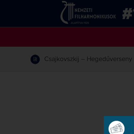
Csajkovszkij – Hegedűverseny D