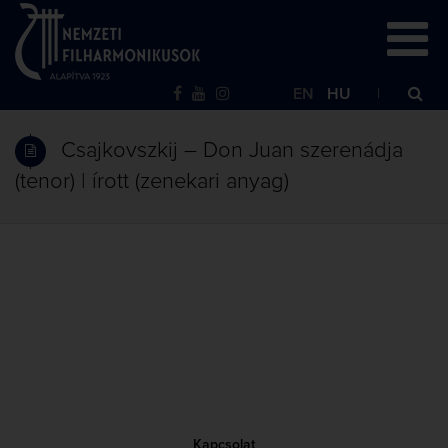
EN
HU
Csajkovszkij – Don Juan szerenádja
(tenor) | írott (zenekari anyag)
Kapcsolat