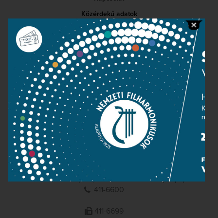
Közérdekű adatok
Sajtószoba
Adatvédelem
Impresszum
NEMZETI
FILHARMONIKUSOK
1095 Budapest, Komor Marcell u. 1. (Müpa)
411-6600
411-6699