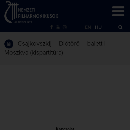
EN
HU
Csajkovszkij – Diótörő – balett |
Moszkva (kispartitúra)
Kapcsolat