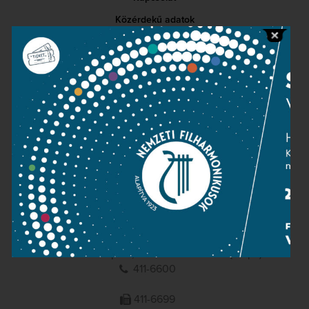
Közérdekű adatok
Sajtószoba
Adatvédelem
Impresszum
NEMZETI
FILHARMONIKUSOK
1095 Budapest, Komor Marcell u. 1. (Müpa)
411-6600
411-6699