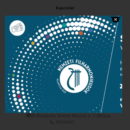
Kapcsolat
Közérdekű adatok
Sajtószoba
Adatvédelem
Impresszum
NEMZETI
FILHARMONIKUSOK
1095 Budapest, Komor Marcell u. 1. (Müpa)
411-6600