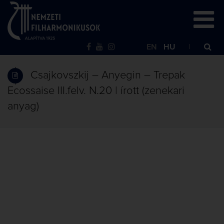
EN
HU
Csajkovszkij – Anyegin – Trepak
Ecossaise III.felv. N.20 | írott (zenekari
anyag)