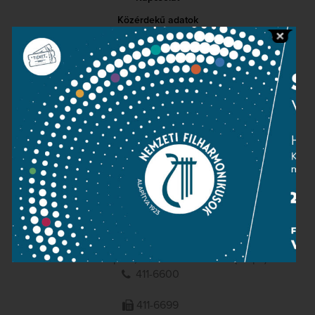
Közérdekű adatok
Sajtószoba
Adatvédelem
Impresszum
NEMZETI
FILHARMONIKUSOK
1095 Budapest, Komor Marcell u. 1. (Müpa)
411-6600
411-6699