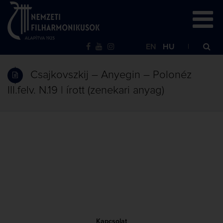
EN
HU
Csajkovszkij – Anyegin – Polonéz
III.felv. N.19 | írott (zenekari anyag)
Kapcsolat